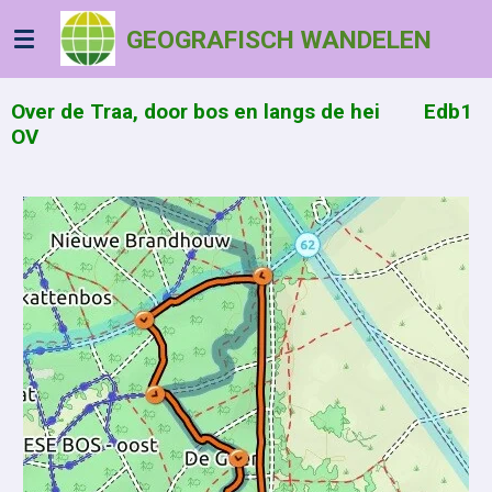
Ga
GEOGRAFISCH WANDELEN
direct
naar
de
Over de Traa, door bos en langs de hei Edb1
hoofdinhoud
OV