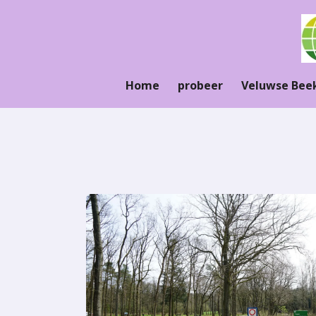
Ga
direct
naar
de
hoofdinhoud
Home
probeer
Veluwse Bee