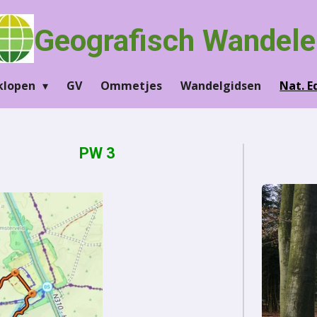
Geografisch Wandele
klopen
GV
Ommetjes
Wandelgidsen
Nat. 
ling 3 PW 3