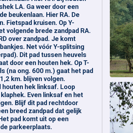
ashek LA. Ga weer door een
 de beukenlaan. Hier RA. De
. Fietspad kruisen. Op Y-
 het volgende brede zandpad RA.
 RD over zandpad. Je komt
bankjes. Net vóór Y-splitsing
pad). Dit pad tussen heuvels
aat door een houten hek. Op T-
ls (na ong. 600 m.) gaat het pad
1,2 km. blijven volgen.
 houten hek linksaf. Loop
klaphek. Even linksaf en het
en. Blijf dit pad rechtdoor
een breed zandpad dat gelijk
Het pad komt uit op een
 de parkeerplaats.