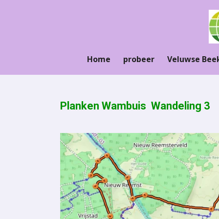
Ga
direct
naar
de
hoofdinhoud
Home
probeer
Veluwse Bee
Planken Wambuis Wande