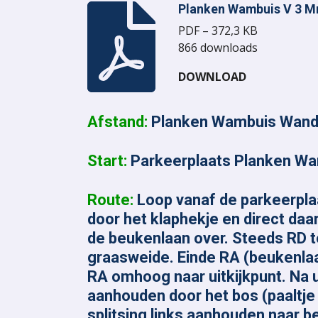
Planken Wambuis V 3 M
PDF – 372,3 KB
866 downloads
DOWNLOAD
Afstand
:
Planken Wambuis Wande
Start:
Parkeerplaats Planken Wa
Route:
Loop vanaf de parkeerpla
door het klaphekje en direct daa
de beukenlaan over. Steeds RD to
graasweide. Einde RA (beukenlaa
RA omhoog naar uitkijkpunt. Na u
aanhouden door het bos (paaltje 
splitsing links aanhouden naar b