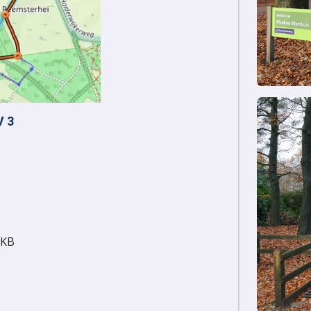
V 3
 KB