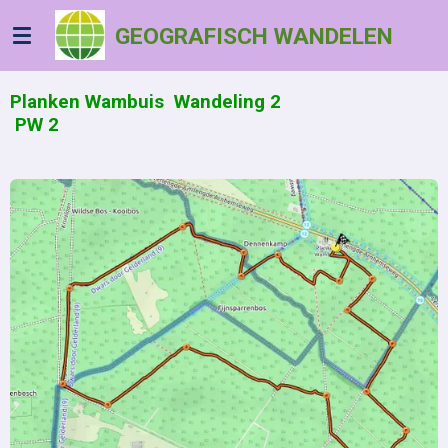
Ga
GEOGRAFISCH WANDELEN
direct
naar
de
Planken Wambuis Wandeling 2
hoofdinhoud
PW 2