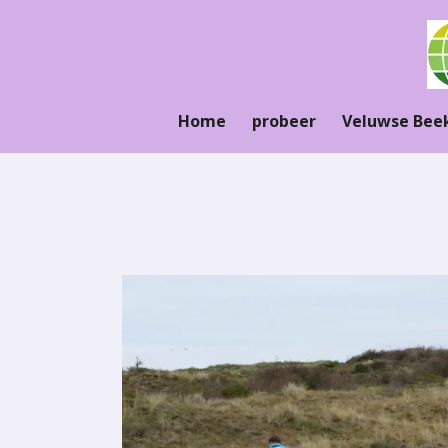
Ga
direct
naar
de
hoofdinhoud
Home
probeer
Veluwse Bee