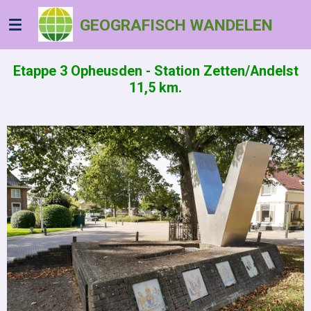
Ga
GEOGRAFISCH WANDELEN
direct
naar
de
Etappe 3 Opheusden - Station Zetten/Andelst
hoofdinhoud
11,5 km.