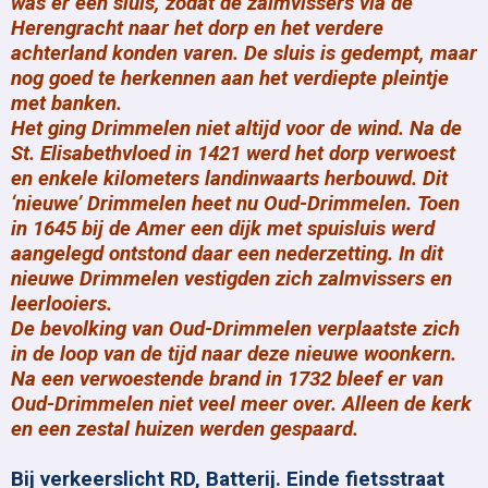
was er een sluis, zodat de zalmvissers via de
Herengracht naar het dorp en het verdere
achterland konden varen. De sluis is gedempt, maar
nog goed te herkennen aan het verdiepte pleintje
met banken.
Het ging Drimmelen niet altijd voor de wind. Na de
St. Elisabethvloed in 1421 werd het dorp verwoest
en enkele kilometers landinwaarts herbouwd. Dit
‘nieuwe’ Drimmelen heet nu Oud-Drimmelen. Toen
in 1645 bij de Amer een dijk met spuisluis werd
aangelegd ontstond daar een nederzetting. In dit
nieuwe Drimmelen vestigden zich zalmvissers en
leerlooiers.
De bevolking van Oud-Drimmelen verplaatste zich
in de loop van de tijd naar deze nieuwe woonkern.
Na een verwoestende brand in 1732 bleef er van
Oud-Drimmelen niet veel meer over. Alleen de kerk
en een zestal huizen werden gespaard.
Bij verkeerslicht RD, Batterij. Einde fietsstraat