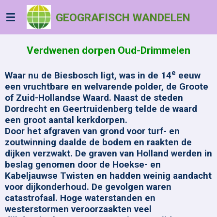
Ga
GEOGRAFISCH WANDELEN
direct
naar
de
Verdwenen dorpen Oud-Drimmelen
hoofdinhoud
e
Waar nu de Biesbosch ligt, was in de 14
eeuw
een vruchtbare en welvarende polder, de Groote
of Zuid-Hollandse Waard. Naast de steden
Dordrecht en Geertruidenberg telde de waard
een groot aantal kerkdorpen.
Door het afgraven van grond voor turf- en
zoutwinning daalde de bodem en raakten de
dijken verzwakt. De graven van Holland werden in
beslag genomen door de Hoekse- en
Kabeljauwse Twisten en hadden weinig aandacht
voor dijkonderhoud. De gevolgen waren
catastrofaal. Hoge waterstanden en
westerstormen veroorzaakten veel