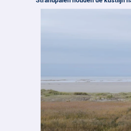
Strandpalen houden de kustlijn n