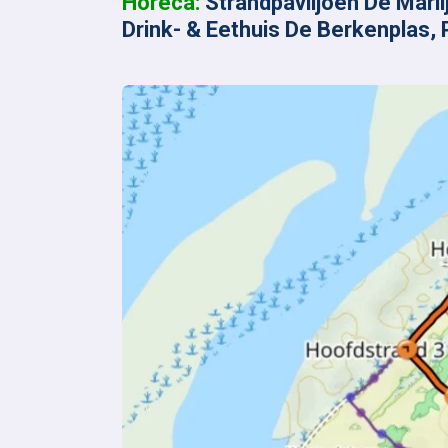
Horeca:
Strandpaviljoen De Marl
Drink- & Eethuis De Berkenplas,