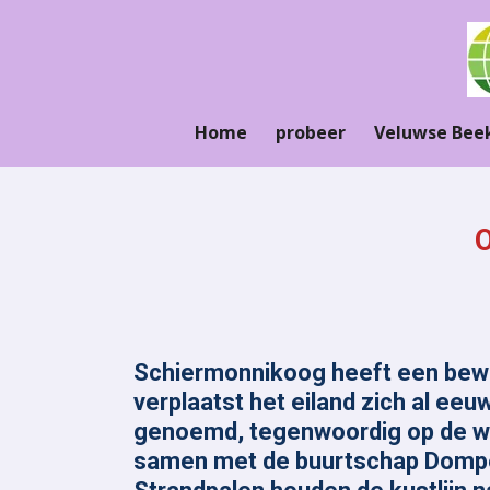
Ga
direct
naar
de
hoofdinhoud
Home
probeer
Veluwse Bee
Schiermonnikoog heeft een bewo
verplaatst het eiland zich al ee
genoemd, tegenwoordig op de wes
samen met de buurtschap Dompen